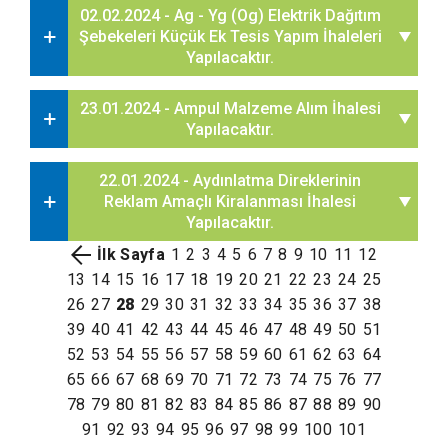
02.02.2024 - Ag - Yg (Og) Elektrik Dağıtım
Şebekeleri Küçük Ek Tesis Yapım İhaleleri
Yapılacaktır.
23.01.2024 - Ampul Malzeme Alım İhalesi
Yapılacaktır.
22.01.2024 - Aydınlatma Direklerinin
Reklam Amaçlı Kiralanması İhalesi
Yapılacaktır.
İlk Sayfa
1
2
3
4
5
6
7
8
9
10
11
12
13
14
15
16
17
18
19
20
21
22
23
24
25
26
27
28
29
30
31
32
33
34
35
36
37
38
39
40
41
42
43
44
45
46
47
48
49
50
51
52
53
54
55
56
57
58
59
60
61
62
63
64
65
66
67
68
69
70
71
72
73
74
75
76
77
78
79
80
81
82
83
84
85
86
87
88
89
90
91
92
93
94
95
96
97
98
99
100
101