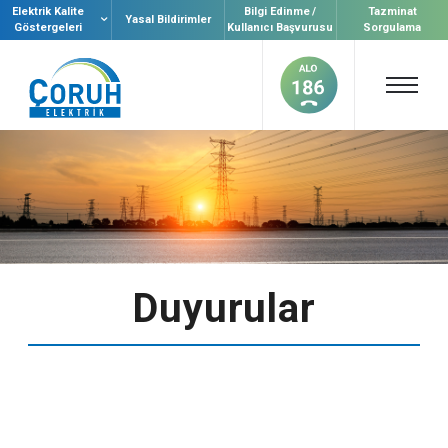
Elektrik Kalite
Bilgi Edinme /
Tazminat
Yasal Bildirimler
Göstergeleri
Kullanıcı Başvurusu
Sorgulama
Duyurular