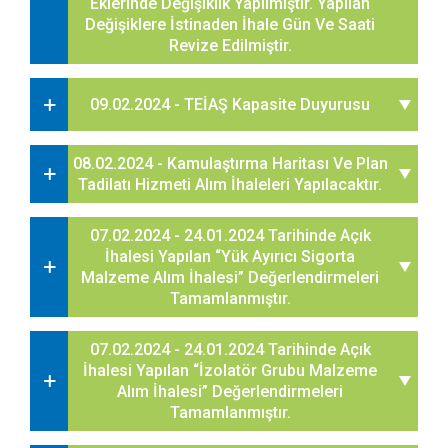
Eklerinde Değişiklik Yapılmıştır. Yapılan
Değişiklere İstinaden İhale Gün Ve Saati
Revize Edilmiştir.
09.02.2024 - TEİAŞ Kapasite Duyurusu
08.02.2024 - Kamulaştırma Haritası Ve Plan
Tadilatı Hizmeti Alım İhaleleri Yapılacaktır.
07.02.2024 - 24.01.2024 Tarihinde Açık
İhalesi Yapılan “Yük Ayırıcı Sigorta
Malzeme Alım İhalesi” Değerlendirmeleri
Tamamlanmıştır.
07.02.2024 - 24.01.2024 Tarihinde Açık
İhalesi Yapılan “İzolatör Grubu Malzeme
Alım İhalesi” Değerlendirmeleri
Tamamlanmıştır.