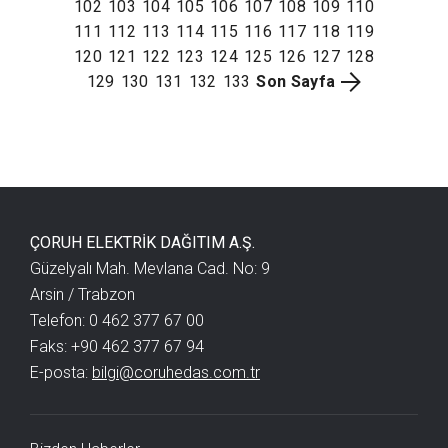
102
103
104
105
106
107
108
109
110
111
112
113
114
115
116
117
118
119
120
121
122
123
124
125
126
127
128
129
130
131
132
133
Son Sayfa
ÇORUH ELEKTRİK DAĞITIM A.Ş.
Güzelyalı Mah. Mevlana Cad. No: 9
Arsin / Trabzon
Telefon: 0 462 377 67 00
Faks: +90 462 377 67 94
E-posta:
bilgi@coruhedas.com.tr