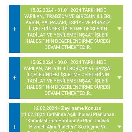
15.02.2024 - 31.01.2024 TARİHİNDE
YAPILAN, ‘TRABZON VE GİRESUN İLLERİ,
ARSİN, ŞALPAZARI, ESPİYE VE PİRAZİZ
İLÇELERİNDEKİ İŞLETME OFİSLERİN
TADİLAT VE YENİLEME İNŞAAT İŞLERİ
İHALESİ’’ NİN DEĞERLENDİRME SÜRECİ
DEVAM ETMEKTEDİR.
15.02.2024 - 30.01.2024 TARİHİNDE
YAPILAN, ‘ARTVİN İLİ BORÇKA VE ŞAVŞAT
İLÇELERİNDEKİ İŞLETME OFİSLERİNİN
TADİLAT VE YENİLEME İNŞAAT İŞLERİ
İHALESİ’’ NİN DEĞERLENDİRME SÜRECİ
DEVAM ETMEKTEDİR.
12.02.2024 - Zeyilname Konusu:
21.02.2024 Tarihinde Açık İhalesi Planlanan
‘Kamulaştırma Haritası Ve Plan Tadilatı
Hizmeti Alım İhaleleri’’ Sözleşme Ve